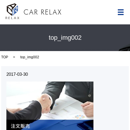
メ
top_img002
TOP
top_img002
2017-03-30