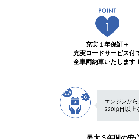
充実１年保証＋
充実ロードサービス付
全車両納車いたします
エンジンから
330項目以
最大３年間の安