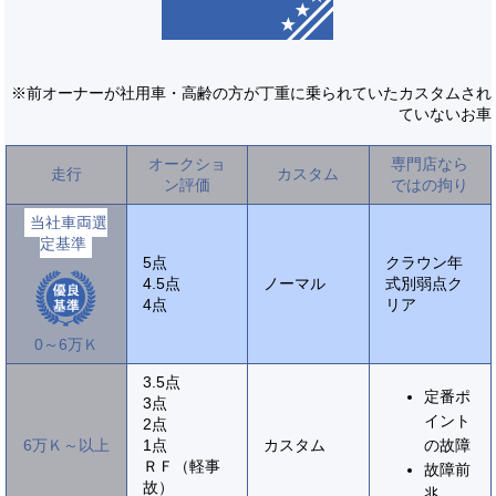
※前オーナーが社用車・高齢の方が丁重に乗られていたカスタムされ
ていないお車
オークショ
専門店なら
走行
カスタム
ン評価
ではの拘り
当社車両選
定基準
5点
クラウン年
4.5点
ノーマル
式別弱点ク
4点
リア
0～6万Ｋ
3.5点
定番ポ
3点
イント
2点
6万Ｋ～以上
1点
カスタム
の故障
ＲＦ（軽事
故障前
故）
兆