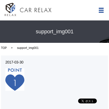
メ
support_img001
TOP
support_img001
2017-03-30