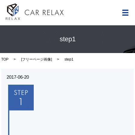
メ
step1
TOP
[
フリーページ画像
]
step1
2017-06-20