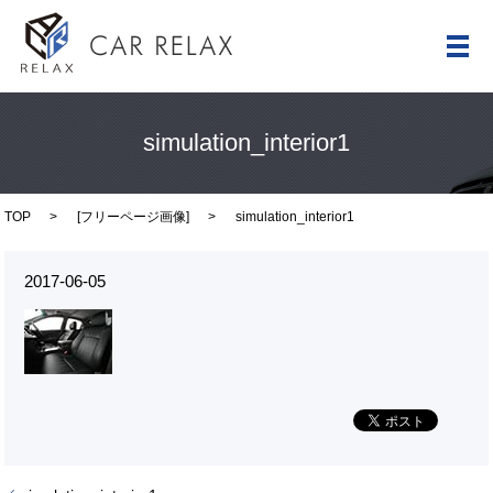
メ
simulation_interior1
TOP
[
フリーページ画像
]
simulation_interior1
2017-06-05