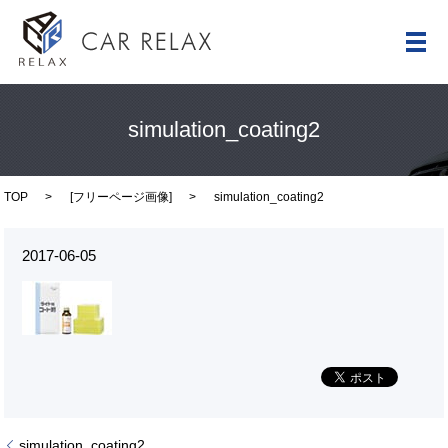
メ
simulation_coating2
TOP
[
フリーページ画像
]
simulation_coating2
2017-06-05
simulation_coating2