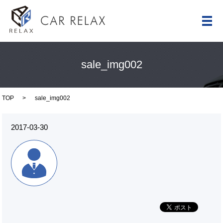
メ
sale_img002
TOP
sale_img002
2017-03-30