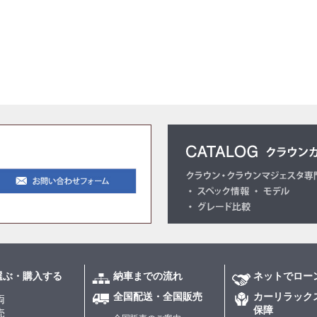
選ぶ・購入する
納車までの流れ
ネットでロー
全国配送・全国販売
カーリラック
両
保障
売