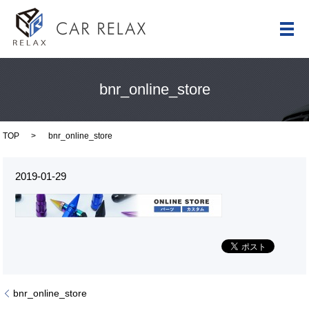
メ
bnr_online_store
TOP
bnr_online_store
2019-01-29
bnr_online_store