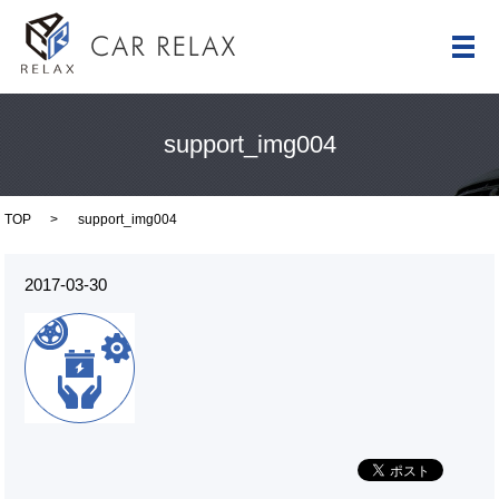
メ
support_img004
TOP
support_img004
2017-03-30